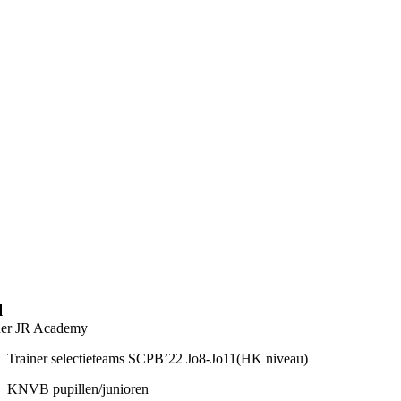
l
ner JR Academy
Trainer selectieteams SCPB’22 Jo8-Jo11(HK niveau)
KNVB pupillen/junioren