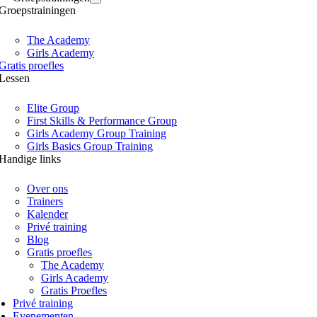
Groepstrainingen
The Academy
Girls Academy
Gratis proefles
Lessen
Elite Group
First Skills & Performance Group
Girls Academy Group Training
Girls Basics Group Training
Handige links
Over ons
Trainers
Kalender
Privé training
Blog
Gratis proefles
The Academy
Girls Academy
Gratis Proefles
Privé training
Evenementen