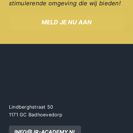
stimulerende omgeving die wij bieden!
MELD JE NU AAN
Lindberghstraat 50
1171 GC Badhoevedorp
INFO@JR-ACADEMY.NL